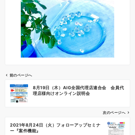
前のページへ
投
8月19日（木）AIG全国代理店連合会 会員代
稿
理店様向けオンライン説明会
ナ
ビ
ゲ
次のページへ
ー
2021年8月24日（火）フォローアップセミナ
シ
ー『案件機能』