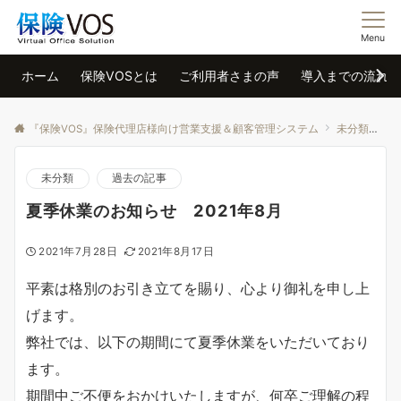
Menu
ホーム
保険VOSとは
ご利用者さまの声
導入までの流れ
『保険VOS』保険代理店様向け営業支援＆顧客管理システム
未分類
夏
未分類
過去の記事
夏季休業のお知らせ 2021年8月
2021年7月28日
2021年8月17日
平素は格別のお引き立てを賜り、心より御礼を申し上
げます。
弊社では、以下の期間にて夏季休業をいただいており
ます。
期間中ご不便をおかけいたしますが、何卒ご理解の程