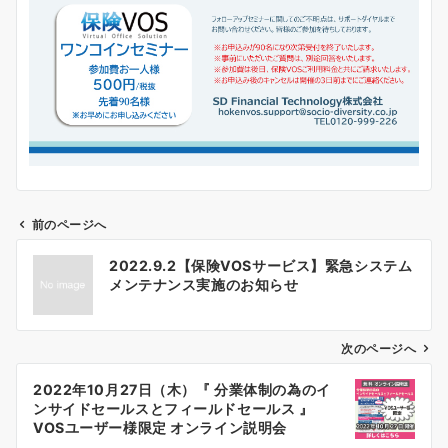
前のページへ
投
2022.9.2【保険VOSサービス】緊急システム
稿
メンテナンス実施のお知らせ
ナ
ビ
ゲ
次のページへ
ー
2022年10月27日（木）『 分業体制の為のイ
シ
ンサイドセールスとフィールドセールス 』
ョ
VOSユーザー様限定 オンライン説明会