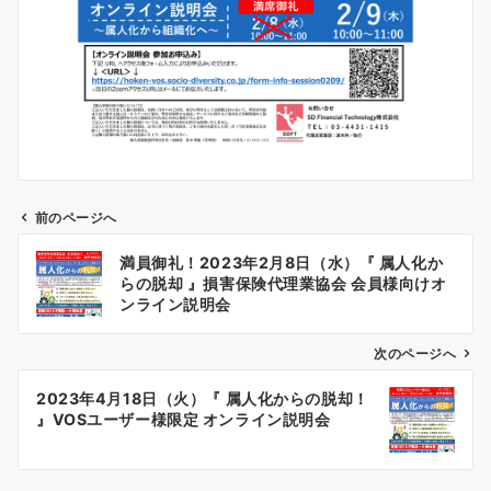
前のページへ
投
満員御礼！2023年2月8日（水）『 属人化か
稿
らの脱却 』損害保険代理業協会 会員様向けオ
ナ
ンライン説明会
ビ
ゲ
次のページへ
ー
2023年4月18日（火）『 属人化からの脱却！
シ
』VOSユーザー様限定 オンライン説明会
ョ
ン