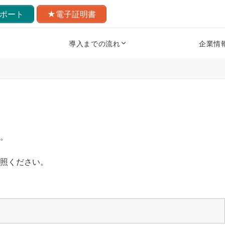
ポート
★電子証明書
導入までの流れ
企業情
。
照ください。