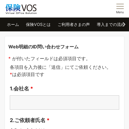
Menu
ホーム
保険VOSとは
ご利用者さまの声
導入までの流れ
Web明細のID問い合わせフォーム
*
が付いたフィールドは必須項目です。
各項目を入力後に「送信」にてご依頼ください。
*
は必須項目です
1.会社名
*
2.ご依頼者氏名
*