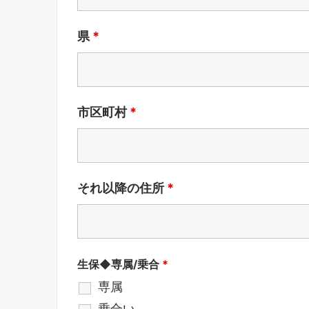
県
*
市区町村
*
それ以降の住所
*
生保◆専属/乗合
*
専属
乗合い